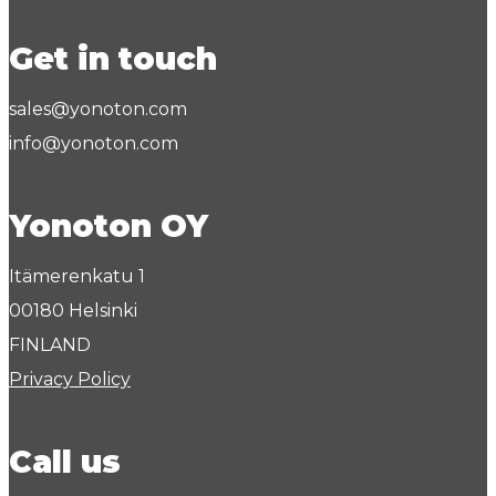
Get in touch
sales@yonoton.com
info@yonoton.com
Yonoton OY
Itämerenkatu 1
00180 Helsinki
FINLAND
Privacy Policy
Call us