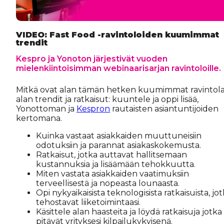
VIDEO: Fast Food -ravintoloiden kuumimmat
trendit
Kespro ja Yonoton järjestivät vuoden
mielenkiintoisimman webinaarisarjan ravintoloille.
Mitkä ovat alan tämän hetken kuumimmat ravintola
alan trendit ja ratkaisut: kuuntele ja oppi lisää,
Yonottoman ja
Kespron
rautaisten asiantuntijoiden
kertomana.
Kuinka vastaat asiakkaiden muuttuneisiin
odotuksiin ja parannat asiakaskokemusta.
Ratkaisut, jotka auttavat hallitsemaan
kustannuksia ja lisäämään tehokkuutta.
Miten vastata asiakkaiden vaatimuksiin
terveellisestä ja nopeasta lounaasta.
Opi nykyaikaisista teknologisista ratkaisuista, jo
tehostavat liiketoimintaasi.
Käsittele alan haasteita ja löydä ratkaisuja jotka
pitävät yrityksesi kilpailukykyisenä.